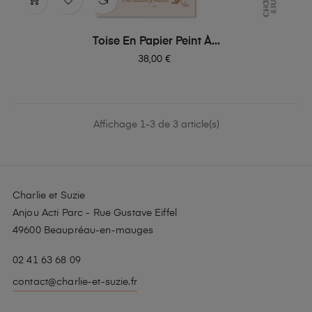
Toise En Papier Peint À...
Prix
38,00 €
Affichage 1-3 de 3 article(s)
Charlie et Suzie
Anjou Acti Parc - Rue Gustave Eiffel
49600 Beaupréau-en-mauges
02 41 63 68 09
contact@charlie-et-suzie.fr