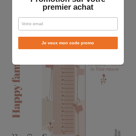
premier achat
Prix
38,00 €
Je veux mon code promo