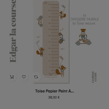
Toise Papier Peint À...
Prix
38,00 €