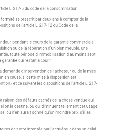
'article L. 217-5 du code de la consommation.
nformité se prescrit par deux ans à compter de la
ositions de l'article L. 217-12 du Code de la
ndeur, pendant le cours de la garantie commerciale
quisition ou de la réparation d'un bien meuble, une
antie, toute période d'immobilisation d'au moins sept
a garantie qui restait à courir.
a demande d'intervention de l'acheteur ou de la mise
en en cause, si cette mise à disposition est
ion» et ce suivant les dispositions de l'article L. 217-
 à raison des défauts cachés de la chose vendue qui
el on la destine, ou qui diminuent tellement cet usage
se, ou n'en aurait donné qu'un moindre prix, s'il les
toires doit être intentée par l'acquéreur dans un délai