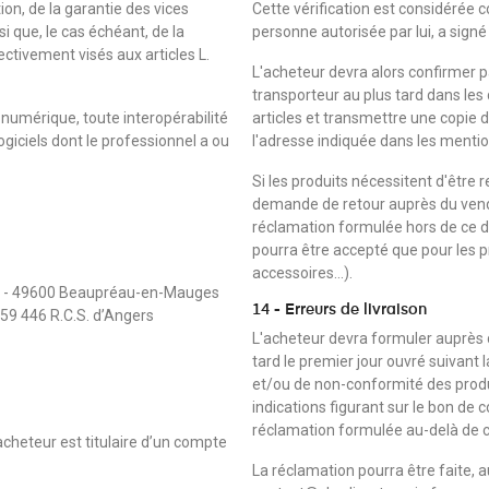
on, de la garantie des vices
Cette vérification est considérée 
si que, le cas échéant, de la
personne autorisée par lui, a signé 
ctivement visés aux articles L.
L'acheteur devra alors confirmer 
transporteur au plus tard dans les
 numérique, toute interopérabilité
articles et transmettre une copie d
giciels dont le professionnel a ou
l'adresse indiquée dans les mention
Si les produits nécessitent d'être r
demande de retour auprès du vendeu
réclamation formulée hors de ce dé
pourra être accepté que pour les p
accessoires...).
ffel - 49600 Beaupréau-en-Mauges
14 - Erreurs de livraison
59 446 R.C.S. d’Angers
L'acheteur devra formuler auprès d
tard le premier jour ouvré suivant l
et/ou de non-conformité des produ
indications figurant sur le bon d
réclamation formulée au-delà de ce
acheteur est titulaire d’un compte
La réclamation pourra être faite, a