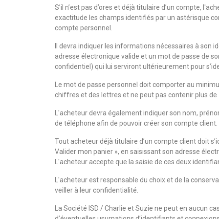
S’il n’est pas d’ores et déjà titulaire d’un compte, l'a
exactitude les champs identifiés par un astérisque c
compte personnel.
Il devra indiquer les informations nécessaires à son 
adresse électronique valide et un mot de passe de son 
confidentiel) qui lui serviront ultérieurement pour s’iden
Le mot de passe personnel doit comporter au minim
chiffres et des lettres et ne peut pas contenir plus de
L'acheteur devra également indiquer son nom, préno
de téléphone afin de pouvoir créer son compte client.
Tout acheteur déjà titulaire d’un compte client doit s’i
Valider mon panier », en saisissant son adresse élect
L'acheteur accepte que la saisie de ces deux identifian
L'acheteur est responsable du choix et de la conservat
veiller à leur confidentialité.
La Société ISD / Charlie et Suzie ne peut en aucun ca
d’éventuelles usurpations d’identifiants et connexion