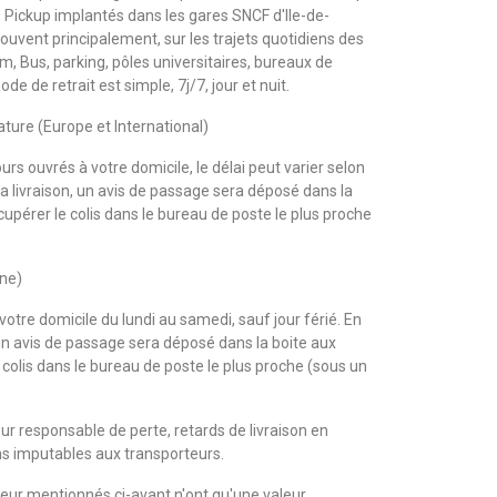
Pickup implantés dans les gares SNCF d'Ile-de-
ouvent principalement, sur les trajets quotidiens des
m, Bus, parking, pôles universitaires, bureaux de
 de retrait est simple, 7j/7, jour et nuit.
ature (Europe et International)
ours ouvrés à votre domicile, le délai peut varier selon
la livraison, un avis de passage sera déposé dans la
écupérer le colis dans le bureau de poste le plus proche
ine)
 votre domicile du lundi au samedi, sauf jour férié. En
 un avis de passage sera déposé dans la boite aux
e colis dans le bureau de poste le plus proche (sous un
ur responsable de perte, retards de livraison en
ns imputables aux transporteurs.
rteur mentionnés ci-avant n'ont qu'une valeur