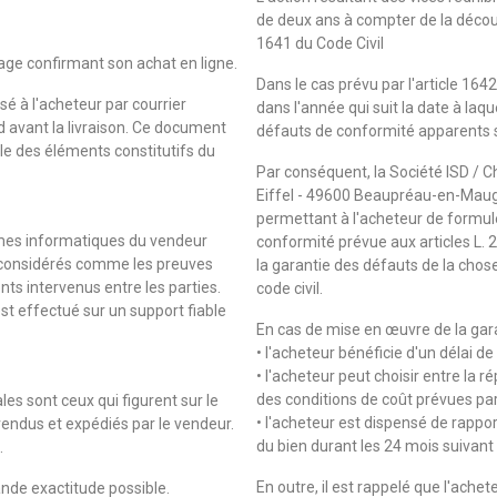
de deux ans à compter de la découve
1641 du Code Civil
page confirmant son achat en ligne.
Dans le cas prévu par l'article 1642-
 à l'acheteur par courrier
dans l'année qui suit la date à laq
rd avant la livraison. Ce document
défauts de conformité apparents sui
le des éléments constitutifs du
Par conséquent, la Société ISD / Ch
Eiffel - 49600 Beaupréau-en-Mauge
permettant à l'acheteur de formule
èmes informatiques du vendeur
conformité prévue aux articles L.
t considérés comme les preuves
la garantie des défauts de la chos
 intervenus entre les parties.
code civil.
t effectué sur un support fiable
En cas de mise en œuvre de la garan
• l'acheteur bénéficie d'un délai de
• l'acheteur peut choisir entre la 
des conditions de coût prévues par
les sont ceux qui figurent sur le
• l'acheteur est dispensé de rappo
vendus et expédiés par le vendeur.
du bien durant les 24 mois suivant 
.
En outre, il est rappelé que l'ache
ande exactitude possible.