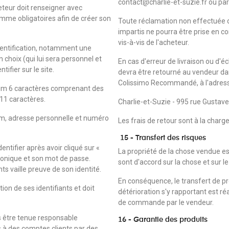
contact@charlie-et-suzie.fr ou pa
cheteur doit renseigner avec
omme obligatoires afin de créer son
Toute réclamation non effectuée da
impartis ne pourra être prise en c
vis-à-vis de l'acheteur.
identification, notamment une
choix (qui lui sera personnel et
En cas d'erreur de livraison ou d'
tifier sur le site.
devra être retourné au vendeur da
Colissimo Recommandé, à l'adress
um 6 caractères comprenant des
 11 caractères.
Charlie-et-Suzie - 995 rue Gusta
m, adresse personnelle et numéro
Les frais de retour sont à la charg
15 - Transfert des risques
dentifier après avoir cliqué sur «
La propriété de la chose vendue est
ronique et son mot de passe.
sont d'accord sur la chose et sur le 
ts vaille preuve de son identité.
En conséquence, le transfert de pr
ion de ses identifiants et doit
détérioration s'y rapportant est ré
de commande par le vendeur.
s être tenue responsable
16 - Garantie des produits
s à des comptes clients par des