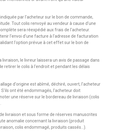
se indiquée par l'acheteur sur le bon de commande,
titude. Tout colis renvoyé au vendeur à cause d'une
complète sera réexpédié aux frais de l'acheteur.
enir l'envoi d'une facture à l'adresse de facturation
validant l'option prévue à cet effet sur le bon de
a livraison, le livreur laissera un avis de passage dans
e retirer le colis à l'endroit et pendant les délais
allage d'origine est abîmé, déchiré, ouvert, l'acheteur
les. S'ils ont été endommagés, l'acheteur doit
noter une réserve sur le bordereau de livraison (colis
.
n de livraison et sous forme de réserves manuscrites
e anomalie concernant la livraison (produit
raison, colis endommagé, produits cassés...).