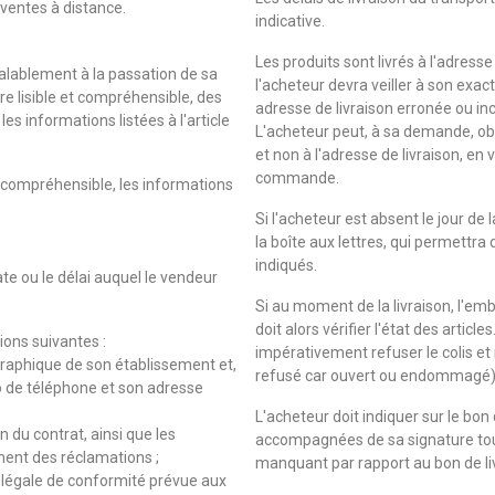
ventes à distance.
indicative.
Les produits sont livrés à l'adres
alablement à la passation de sa
l'acheteur devra veiller à son exac
e lisible et compréhensible, des
adresse de livraison erronée ou in
es informations listées à l'article
L'acheteur peut, à sa demande, obt
et non à l'adresse de livraison, en 
commande.
t compréhensible, les informations
Si l'acheteur est absent le jour de l
la boîte aux lettres, qui permettra d
indiqués.
te ou le délai auquel le vendeur
Si au moment de la livraison, l'emb
doit alors vérifier l'état des artic
ons suivantes :
impérativement refuser le colis et 
graphique de son établissement et,
refusé car ouvert ou endommagé)
éro de téléphone et son adresse
L'acheteur doit indiquer sur le bo
n du contrat, ainsi que les
accompagnées de sa signature tout
ment des réclamations ;
manquant par rapport au bon de liv
ie légale de conformité prévue aux