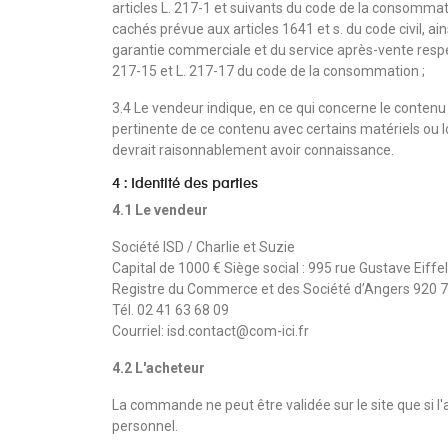
articles L. 217-1 et suivants du code de la consommati
cachés prévue aux articles 1641 et s. du code civil, ain
garantie commerciale et du service après-vente respe
217-15 et L. 217-17 du code de la consommation ;
3.4 Le vendeur indique, en ce qui concerne le contenu
pertinente de ce contenu avec certains matériels ou lo
devrait raisonnablement avoir connaissance.
4 : Identité des parties
4.1 Le vendeur
Société ISD / Charlie et Suzie
Capital de 1000 € Siège social : 995 rue Gustave Ei
Registre du Commerce et des Société d’Angers 920 7
Tél. 02 41 63 68 09
Courriel: isd.contact@com-ici.fr
4.2 L'acheteur
La commande ne peut être validée sur le site que si l'
personnel.