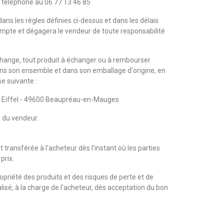
r téléphone au 06 77 13 46 85
ns les règles définies ci-dessus et dans les délais
ompte et dégagera le vendeur de toute responsabilité
échange, tout produit à échanger ou à rembourser
ns son ensemble et dans son emballage d'origine, en
e suivante :
ve Eiffel - 49600 Beaupréau-en-Mauges
e du vendeur.
 transférée à l'acheteur dès l'instant où les parties
prix.
opriété des produits et des risques de perte et de
alisé, à la charge de l'acheteur, dès acceptation du bon