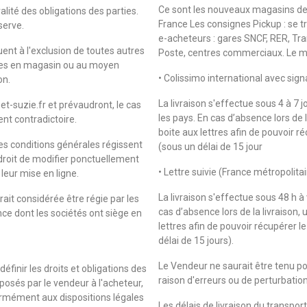
Ce sont les nouveaux magasins de 
lité des obligations des parties.
France Les consignes Pickup : se tr
serve.
e-acheteurs : gares SNCF, RER, Tra
ent à l'exclusion de toutes autres
Poste, centres commerciaux. Le mode
ntes en magasin ou au moyen
• Colissimo international avec sign
on.
La livraison s'effectue sous 4 à 7 j
-et-suzie.fr et prévaudront, le cas
les pays. En cas d’absence lors de 
nt contradictoire.
boite aux lettres afin de pouvoir r
es conditions générales régissent
(sous un délai de 15 jour
 droit de modifier ponctuellement
• Lettre suivie (France métropolita
leur mise en ligne.
La livraison s'effectue sous 48 h à
rait considérée être régie par les
cas d’absence lors de la livraison,
nce dont les sociétés ont siège en
lettres afin de pouvoir récupérer l
délai de 15 jours).
Le Vendeur ne saurait être tenu po
éfinir les droits et obligations des
raison d'erreurs ou de perturbatio
oposés par le vendeur à l'acheteur,
formément aux dispositions légales
Les délais de livraison du transpo