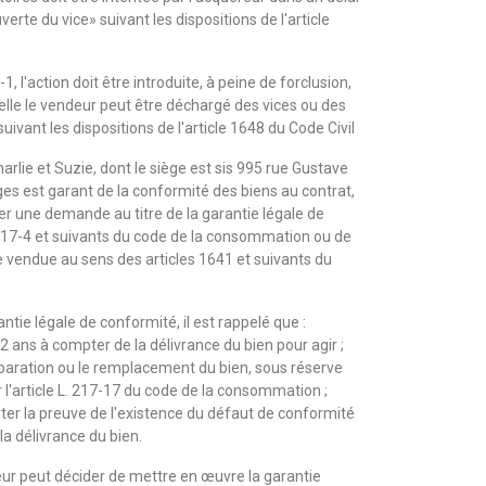
rte du vice» suivant les dispositions de l'article
1, l'action doit être introduite, à peine de forclusion,
uelle le vendeur peut être déchargé des vices ou des
vant les dispositions de l'article 1648 du Code Civil
arlie et Suzie, dont le siège est sis 995 rue Gustave
s est garant de la conformité des biens au contrat,
r une demande au titre de la garantie légale de
 217-4 et suivants du code de la consommation ou de
e vendue au sens des articles 1641 et suivants du
tie légale de conformité, il est rappelé que :
 2 ans à compter de la délivrance du bien pour agir ;
réparation ou le remplacement du bien, sous réserve
 l'article L. 217-17 du code de la consommation ;
rter la preuve de l'existence du défaut de conformité
la délivrance du bien.
teur peut décider de mettre en œuvre la garantie