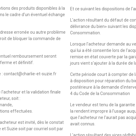
ions des produits disponibles à la
Et ce suivant les dispositions de l
ans le cadre d'un éventuel échange
L'action résultant du défaut de co
délivrance du bien» suivant les disp
adresse erronée ou autre problème
Consommation.
 droit de bloquer la commande de
Lorsque l'acheteur demande au ve
qui lui a été consentie lors de l'ac
ventuel remboursement seront
remise en état couverte par la gar
erme et définitif.
jours vient s'ajouter à la durée de l
 : contact@charlie-et-suzie.fr
Cette période court à compter de l
à disposition pour réparation du bi
postérieure à la demande d'intervent
'acheteur et la validation finale
4 du Code de la Consommation
eur, soit :
mmande,
Le vendeur est tenu de la garantie
ations effectuées.
la rendent impropre à l'usage auqu
que l'acheteur ne l'aurait pas acqui
'acheteur est invité, dès le constat
avait connus.
 et Suzie soit par courriel soit par
L'action résultant des vices rédhibi