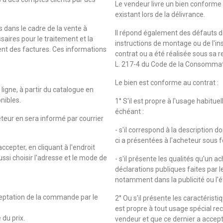
Le vendeur livre un bien conforme
existant lors de la délivrance.
 dans le cadre de la vente à
Il répond également des défauts d
saires pour le traitement et la
instructions de montage ou de l'ins
ent des factures. Ces informations
contrat ou a été réalisée sous sa re
L. 217-4 du Code de la Consommat
Le bien est conforme au contrat :
ligne, à partir du catalogue en
onibles.
1° S'il est propre à l'usage habitu
échéant :
eteur en sera informé par courrier
- s'il correspond à la description 
ci a présentées à l'acheteur sous 
cepter, en cliquant à l'endroit
ussi choisir l'adresse et le mode de
- s'il présente les qualités qu'un
déclarations publiques faites par 
notamment dans la publicité ou l'
cceptation de la commande par le
2° Ou s'il présente les caractérist
est propre à tout usage spécial re
 du prix.
vendeur et que ce dernier a accept