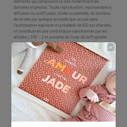
éléments qui composent ce site notamment les
données et photos. Toute reproduction, représentation,
diffusion ou rediffusion, totale ou partielle, du contenu
de ce site par quelque procédé que ce soit sans
l’autorisation expresse et préalable de ISD est interdite,
et constituerait une contrefaçon sanctionnée par les
articles L 335 – 2 et suivants du Code de la Propriété
Intellectuelle. Les marques de l’éditeur du site
✕
www.charlie-et-suzie.fr et de ses produits, ainsi que les
logos figurant sur le site sont des marques déposées.
Toute reproduction totale ou partielle de ces marques
ou de ces logos, effectuée à partir des éléments du site
sans l’autorisation expresse de ISD est donc prohibée,
au sens de l’article L 713 – 2 du Code la Propriété
Intellectuelle.
Contenu du site
ISD se réserve le droit de corriger, à tout moment et
sans préavis, le contenu de ce site. En outre, ISD décline
toute responsabilité en cas de retard, d’erreur ou
d’omission quant au contenu des présentes pages de
même qu’en cas d’interruption ou de non-disponibilité