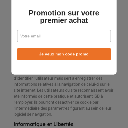
du service.
Promotion sur votre
Liens Hypertextes
premier achat
La création de liens hypertextes vers le site
www.charlie-et-suzie.fr doit faire l’objet d’une
autorisation préalable de l’éditeur.
Cookies
Je veux mon code promo
L’utilisateur est informé que lors de ses visites sur le
site, un cookie peut s’installer automatiquement et être
conservé temporairement en mémoire ou sur son
disque dur. Un cookie est un élément qui ne permet pas
d’identifier l’utilisateur mais sert à enregistrer des
informations relatives à la navigation de celui-ci sur le
site internet. Les utilisateurs du site reconnaissent avoir
été informés de cette pratique et autorisent ISD à
l’employer. Ils pourront désactiver ce cookie par
l’intermédiaire des paramètres figurant au sein de leur
logiciel de navigation.
Informatique et Libertés