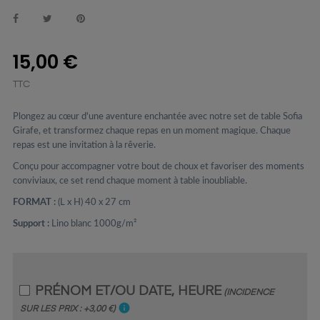
15,00 €
TTC
Plongez au cœur d'une aventure enchantée avec notre set de table Sofia
Girafe, et transformez chaque repas en un moment magique. Chaque
repas est une invitation à la rêverie.
Conçu pour accompagner votre bout de choux et favoriser des moments
conviviaux, ce set rend chaque moment à table inoubliable.
FORMAT :
(L x H) 40 x 27 cm
Support :
Lino blanc 1000g/m²
PRÉNOM ET/OU DATE, HEURE
(INCIDENCE
info
SUR LES PRIX : +3,00 €)