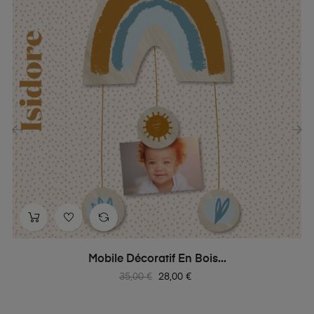
‹
›
Mobile Décoratif En Bois...
Prix
Prix
35,00 €
28,00 €
habituel