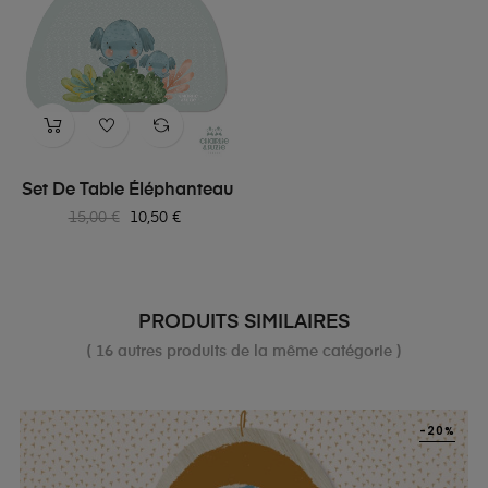
Set De Table Éléphanteau
Prix
Prix
15,00 €
10,50 €
habituel
PRODUITS SIMILAIRES
( 16 autres produits de la même catégorie )
-20%