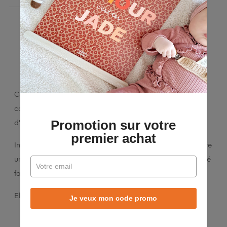
LA DESCRIPTION
DÉTAILS DU PRODUIT
Cette affiche de 30 x 40 cm convient à différents espaces
comme la maison, les salles de classe ou les zones
Promotion sur votre
d'apprentissage.
premier achat
Imprimée sur du papier blanc de 140 grammes, elle assure
une qualité d'impression supérieure et une bonne durabilité
face à l'usage fréquent.
Elle est conçue et produite en France.
Je veux mon code promo