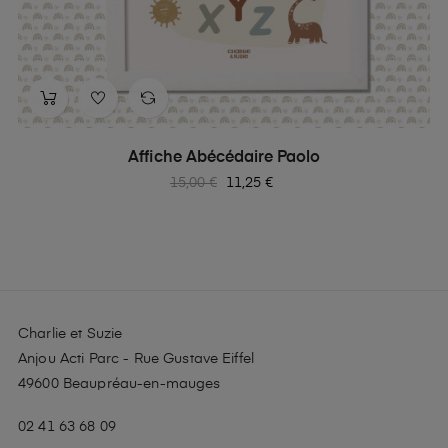
‹
›
Affiche Abécédaire Paolo
Prix
Prix
15,00 €
11,25 €
habituel
Charlie et Suzie
Anjou Acti Parc - Rue Gustave Eiffel
49600 Beaupréau-en-mauges
02 41 63 68 09