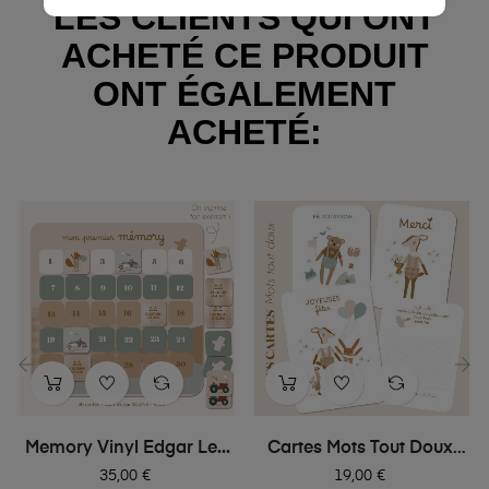
LES CLIENTS QUI ONT
ACHETÉ CE PRODUIT
ONT ÉGALEMENT
ACHETÉ:
‹
›
Memory Vinyl Edgar Le...
Cartes Mots Tout Doux,
Des...
Prix
Prix
35,00 €
19,00 €