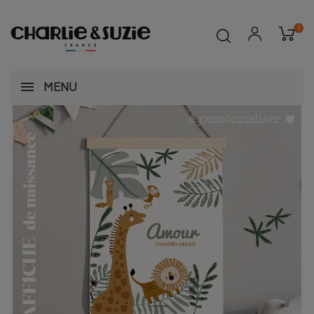
0
MENU