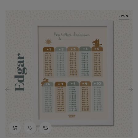
-25%
‹
›