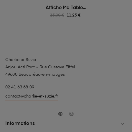
Affiche Ma Table...
Prix
Prix
15,00 €
11,25 €
habituel
Charlie et Suzie
Anjou Acti Parc - Rue Gustave Eiffel
49600 Beaupréau-en-mauges
02 41 63 68 09
contact@charlie-et-suzie.fr
Pinterest
Instagram
Informations
