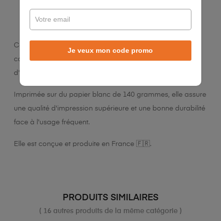
LA DESCRIPTION
DÉTAILS DU PRODUIT
Cette affiche de 30 x 40 cm convient à différents espaces
Je veux mon code promo
comme la maison, les salles de classe ou les zones
d'apprentissage.
Imprimée sur du papier blanc de 140 grammes, elle assure
une qualité d'impression supérieure et une bonne durabilité
face à l'usage fréquent.
Elle est conçue et produite en France 🇫🇷.
PRODUITS SIMILAIRES
( 16 autres produits de la même catégorie )