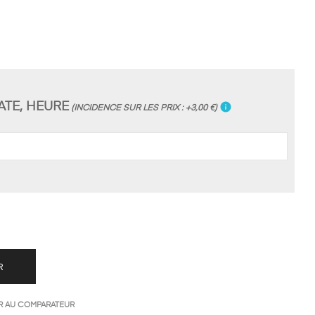
ATE, HEURE
info
(INCIDENCE SUR LES PRIX : +3,00 €)
R
R AU COMPARATEUR