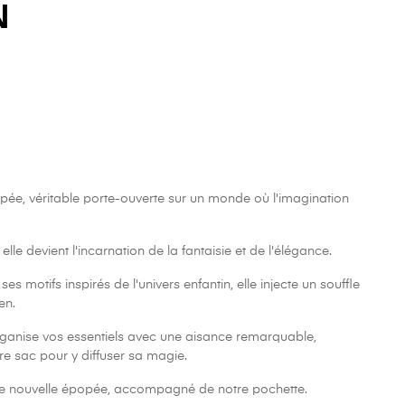
N
pée, véritable porte-ouverte sur un monde où l'imagination
lle devient l'incarnation de la fantaisie et de l'élégance.
ses motifs inspirés de l'univers enfantin, elle injecte un souffle
en.
rganise vos essentiels avec une aisance remarquable,
tre sac pour y diffuser sa magie.
e nouvelle épopée, accompagné de notre pochette.