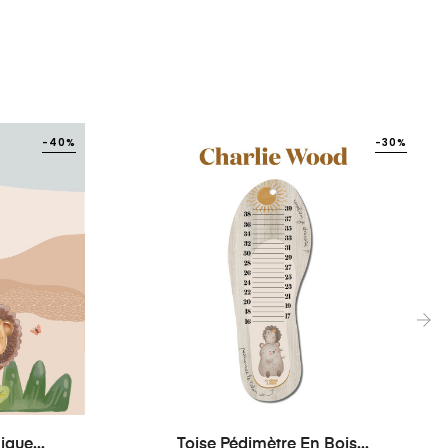
-40%
-30%
›
que...
Toise Pédimètre En Bois...