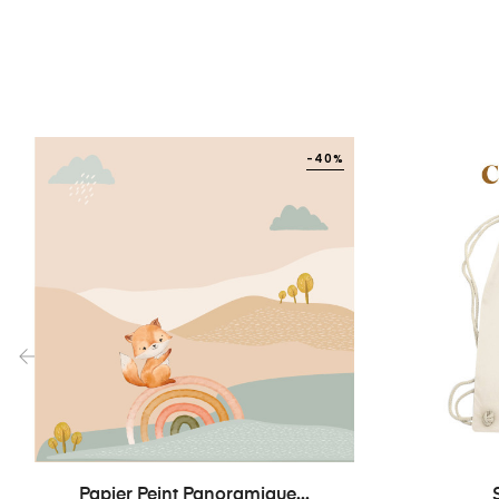
-40%
‹
Papier Peint Panoramique...