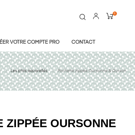
0
ÉER VOTRE COMPTE PRO
CONTACT
s
Les p'tits aquarellés
Pochette zippée Oursonne & Ourson
 ZIPPÉE OURSONNE