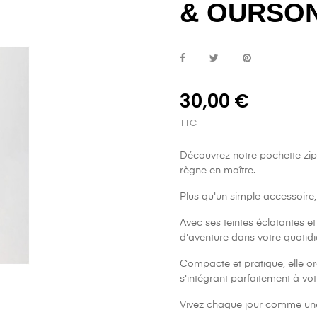
& OURSO
30,00 €
TTC
Découvrez notre pochette zip
règne en maître.
Plus qu'un simple accessoire, e
Avec ses teintes éclatantes et 
d'aventure dans votre quotidi
Compacte et pratique, elle o
s'intégrant parfaitement à vo
Vivez chaque jour comme un