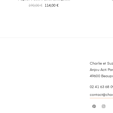
Prix
Prix
190,00 €
114,00 €
habituel
Charlie et Suz
Anjou Acti Par
49600 Beaup
02 41 63 68 0
contact@charl
Pinterest
In