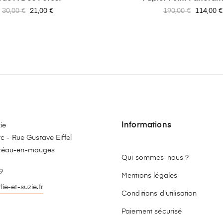
Prix
Prix
Prix
Prix
30,00 €
21,00 €
190,00 €
114,00 €
habituel
habituel
Informations
ie
c - Rue Gustave Eiffel
réau-en-mauges
Qui sommes-nous ?
9
Mentions légales
ie-et-suzie.fr
Conditions d'utilisation
stagram
Paiement sécurisé