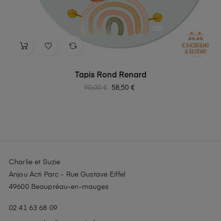
‹
›
Tapis Rond Renard
Prix
Prix
90,00 €
58,50 €
habituel
Charlie et Suzie
Anjou Acti Parc - Rue Gustave Eiffel
49600 Beaupréau-en-mauges
02 41 63 68 09