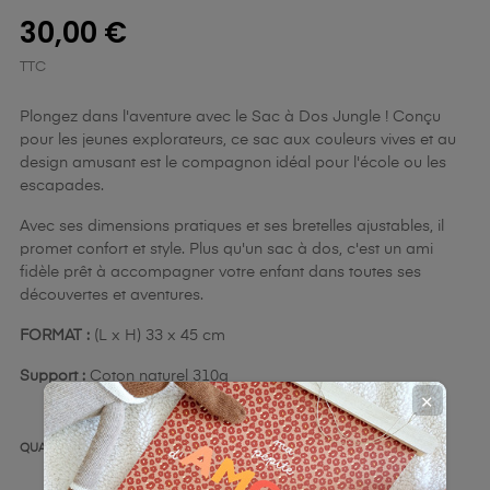
30,00 €
TTC
Plongez dans l'aventure avec le Sac à Dos Jungle ! Conçu
pour les jeunes explorateurs, ce sac aux couleurs vives et au
design amusant est le compagnon idéal pour l'école ou les
escapades.
Avec ses dimensions pratiques et ses bretelles ajustables, il
promet confort et style. Plus qu'un sac à dos, c'est un ami
fidèle prêt à accompagner votre enfant dans toutes ses
découvertes et aventures.
FORMAT :
(L x H) 33 x 45 cm
Support :
Coton naturel 310g
✕
QUANTITÉ