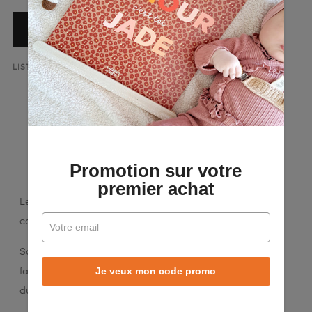
AJOUTER AU PANIER
LISTE DE SOUHAITS
AJOUTER AU COMPARATEUR
LA DESCRIPTION
DÉTAILS DU PRODUIT
Promotion sur votre
premier achat
Le sac à dos Jungle, maximise l'espace sans sacrifier la
compacité, idéal pour le quotidien.
Son look coloré attire un large public, tandis que sa
Je veux mon code promo
fabrication en coton blanc de 310g allie légèreté et
durabilité.