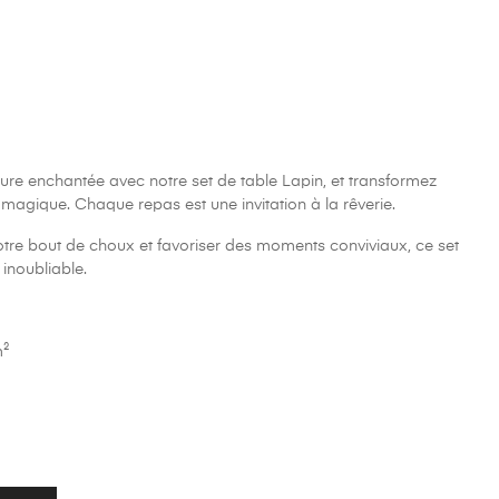
re enchantée avec notre set de table Lapin, et transformez
gique. Chaque repas est une invitation à la rêverie.
e bout de choux et favoriser des moments conviviaux, ce set
inoubliable.
m²