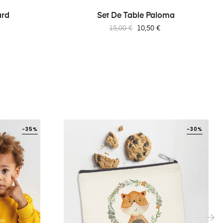
ard
Set De Table Paloma
Prix
Prix
15,00 €
10,50 €
habituel
-35%
-30%