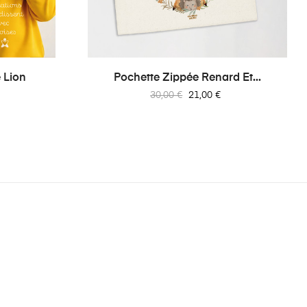
›
 Lion
Pochette Zippée Renard Et...
Prix
Prix
30,00 €
21,00 €
habituel