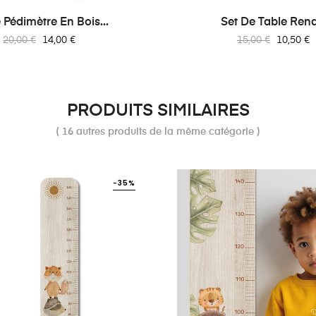
 Pédimètre En Bois...
Set De Table Ren
Prix
Prix
Prix
Prix
20,00 €
14,00 €
15,00 €
10,50 €
habituel
habituel
PRODUITS SIMILAIRES
( 16 autres produits de la même catégorie )
-35%