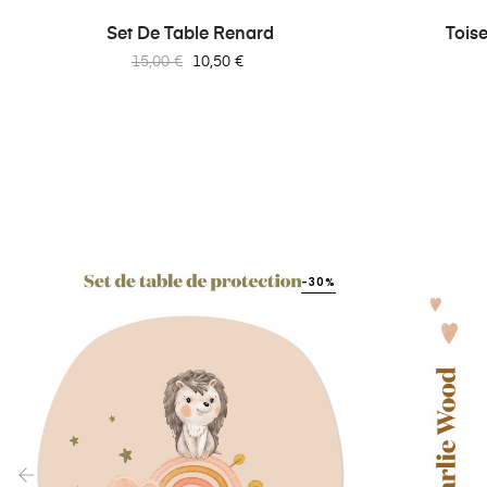
Set De Table Renard
Toise
Prix
Prix
15,00 €
10,50 €
habituel
-30%