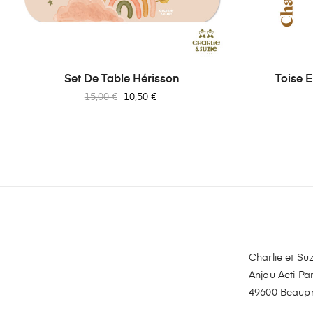
‹
Set De Table Hérisson
Toise 
Prix
Prix
15,00 €
10,50 €
habituel
Charlie et Suz
Anjou Acti Par
49600 Beaup