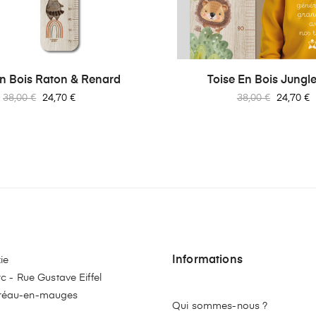
En Bois Raton & Renard
Toise En Bois Jungle
Prix
Prix
Prix
Prix
38,00 €
24,70 €
38,00 €
24,70 €
habituel
habituel
Informations
ie
c - Rue Gustave Eiffel
réau-en-mauges
Qui sommes-nous ?