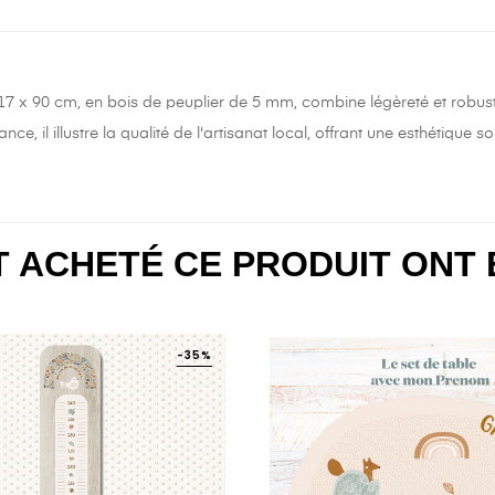
 17 x 90 cm, en bois de peuplier de 5 mm, combine légèreté et robust
nce, il illustre la qualité de l'artisanat local, offrant une esthétique
NT ACHETÉ CE PRODUIT ONT
-35%