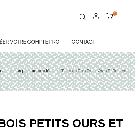
0
ÉER VOTRE COMPTE PRO
CONTACT
ons
Les p'tits aquarellés
Toise en Bois Petits Ours Et Ballons
BOIS PETITS OURS ET