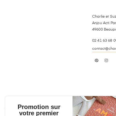
Charlie et Suz
Anjou Acti Par
49600 Beaup
02 41 63 68 0
contact@charl
Pinterest
In
Promotion sur
votre premier