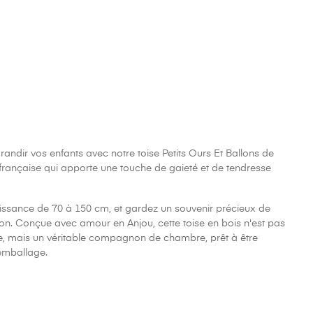
andir vos enfants avec notre toise Petits Ours Et Ballons de
 française qui apporte une touche de gaieté et de tendresse
oissance de 70 à 150 cm, et gardez un souvenir précieux de
ion. Conçue avec amour en Anjou, cette toise en bois n'est pas
e, mais un véritable compagnon de chambre, prêt à être
emballage.