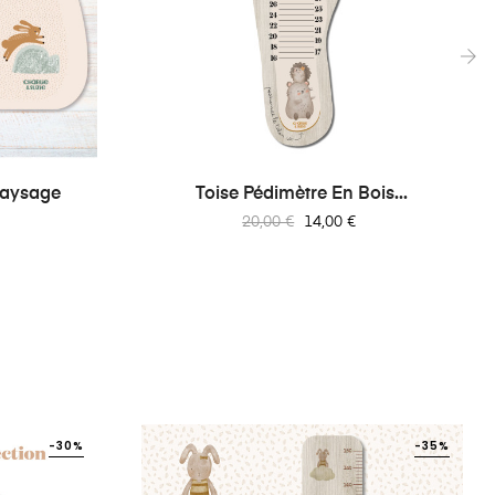
›
 Paysage
Toise Pédimètre En Bois...
Prix
Prix
20,00 €
14,00 €
habituel
-30%
-35%