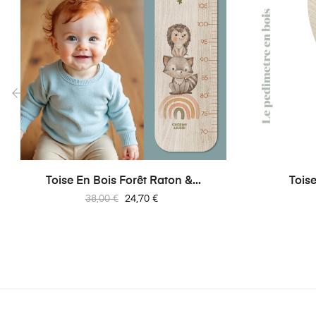
‹
Toise En Bois Forêt Raton &...
Toise
Prix
Prix
38,00 €
24,70 €
habituel