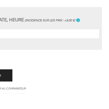
ATE, HEURE
info
(INCIDENCE SUR LES PRIX : +3,00 €)
R
R AU COMPARATEUR