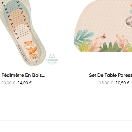
 Pédimètre En Bois...
Set De Table Pares
Prix
Prix
Prix
Prix
20,00 €
14,00 €
15,00 €
10,50 €
habituel
habituel