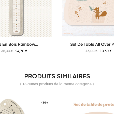
e En Bois Rainbow...
Set De Table All Over
Prix
Prix
Prix
Prix
38,00 €
24,70 €
15,00 €
10,50 €
habituel
habituel
PRODUITS SIMILAIRES
( 16 autres produits de la même catégorie )
-30%