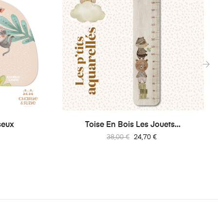
›
seux
Toise En Bois Les Jouets...
Prix
Prix
38,00 €
24,70 €
habituel