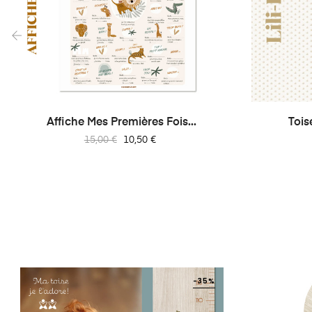
‹
Affiche Mes Premières Fois...
Tois
Prix
Prix
15,00 €
10,50 €
habituel
-35%