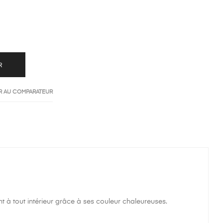
R
R AU COMPARATEUR
à tout intérieur grâce à ses couleur chaleureuses.