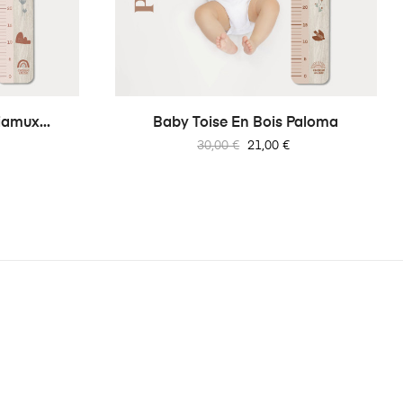
iamux...
Baby Toise En Bois Paloma
Prix
Prix
30,00 €
21,00 €
habituel