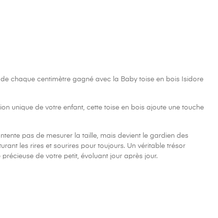
 de chaque centimètre gagné avec la Baby toise en bois Isidore
ion unique de votre enfant, cette toise en bois ajoute une touche
ntente pas de mesurer la taille, mais devient le gardien des
rant les rires et sourires pour toujours. Un véritable trésor
e précieuse de votre petit, évoluant jour après jour.