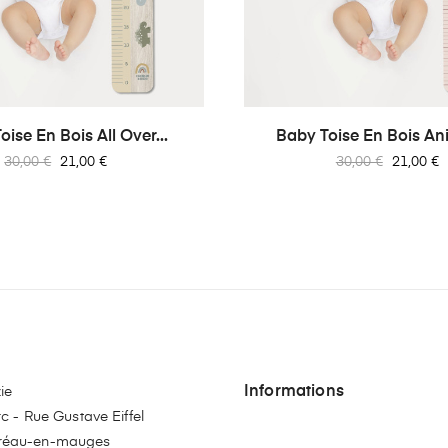
ise En Bois All Over...
Baby Toise En Bois An
Prix
Prix
Prix
Prix
30,00 €
21,00 €
30,00 €
21,00 €
habituel
habituel
Informations
ie
c - Rue Gustave Eiffel
réau-en-mauges