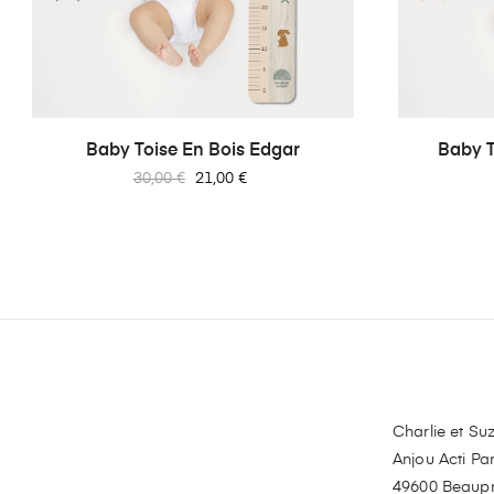
Baby Toise En Bois Edgar
Baby To
Prix
Prix
30,00 €
21,00 €
habituel
Charlie et Suz
Anjou Acti Par
49600 Beaup