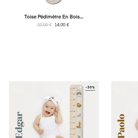
Toise Pédimètre En Bois...
Prix
Prix
20,00 €
14,00 €
habituel
-30%