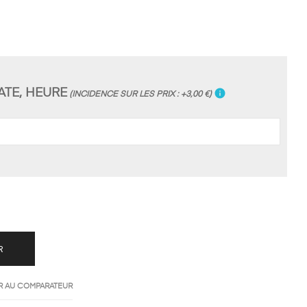
ATE, HEURE
info
(INCIDENCE SUR LES PRIX : +3,00 €)
R
R AU COMPARATEUR