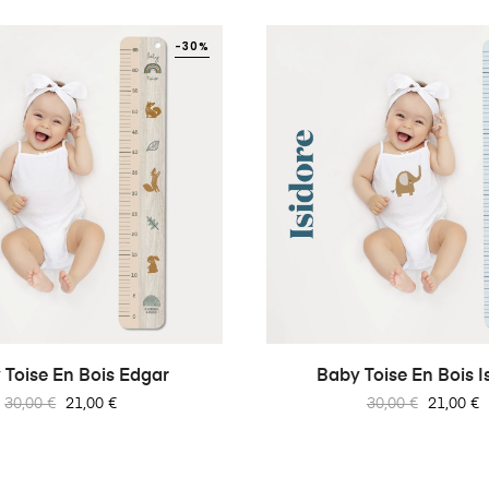
-30%
 Toise En Bois Edgar
Baby Toise En Bois I
Prix
Prix
Prix
Prix
30,00 €
21,00 €
30,00 €
21,00 €
habituel
habituel