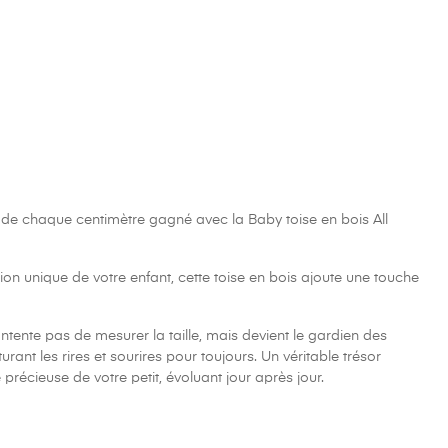
 de chaque centimètre gagné avec la Baby toise en bois All
ion unique de votre enfant, cette toise en bois ajoute une touche
ntente pas de mesurer la taille, mais devient le gardien des
rant les rires et sourires pour toujours. Un véritable trésor
e précieuse de votre petit, évoluant jour après jour.