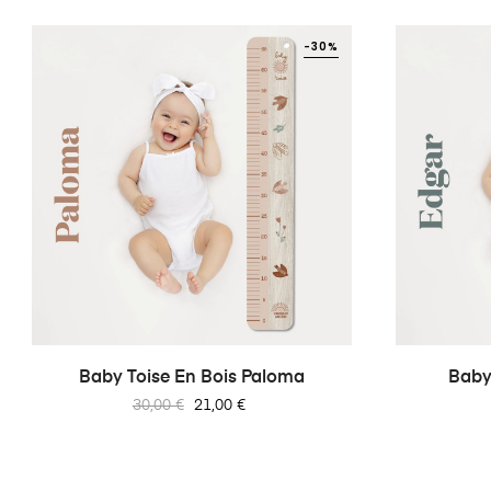
-30%
Baby Toise En Bois Paloma
Baby
Prix
Prix
30,00 €
21,00 €
habituel