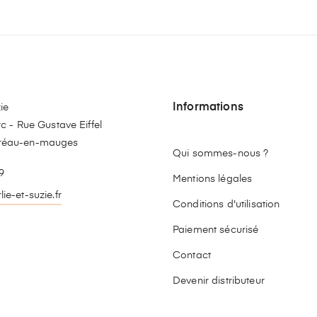
Informations
ie
c - Rue Gustave Eiffel
réau-en-mauges
Qui sommes-nous ?
9
Mentions légales
ie-et-suzie.fr
Conditions d'utilisation
stagram
Paiement sécurisé
Contact
Devenir distributeur