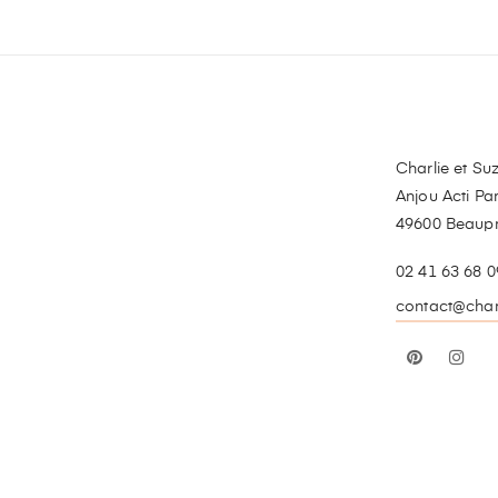
Charlie et Suz
Anjou Acti Par
49600 Beaup
02 41 63 68 0
contact@charl
Pinterest
In