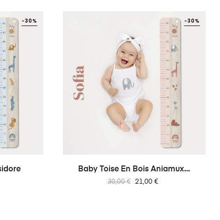
-30%
-30%
sidore
Baby Toise En Bois Aniamux...
Prix
Prix
30,00 €
21,00 €
habituel