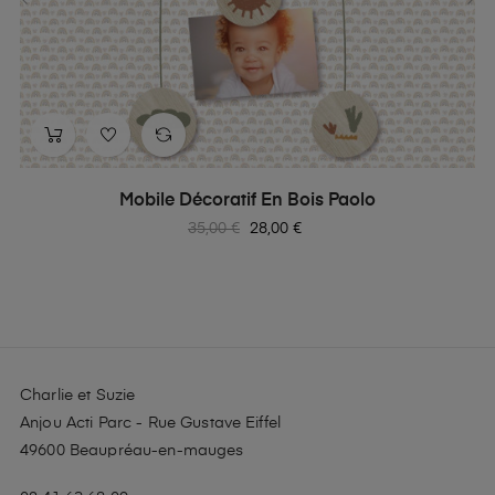
‹
›
Mobile Décoratif En Bois Paolo
Prix
Prix
35,00 €
28,00 €
habituel
Charlie et Suzie
Anjou Acti Parc - Rue Gustave Eiffel
49600 Beaupréau-en-mauges