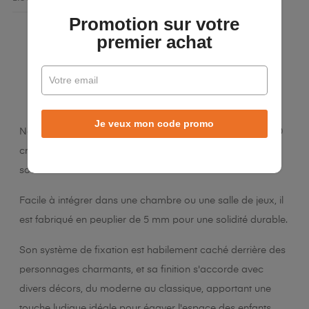
Promotion sur votre
premier achat
LA DESCRIPTION
DÉTAILS DU PRODUIT
Je veux mon code promo
Notre cadre photo en bois, adapté aux photos de 15 x 10
cm, allie esthétique et fonctionnalité pour sublimer vos
souvenirs.
Facile à intégrer dans une chambre ou une salle de jeux, il
est fabriqué en peuplier de 5 mm pour une solidité durable.
Son système de fixation est habilement caché derrière des
personnages charmants, et sa finition s'accorde avec
divers décors, du moderne au classique, apportant une
touche ludique idéale pour égayer l'espace des enfants.