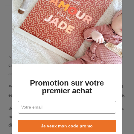
LA DESCRIPTION
DÉTAILS DU PRODUIT
Notre cadre photo en bois, adapté aux photos de 15 x 10
cm, allie esthétique et fonctionnalité pour sublimer vos
souvenirs.
Promotion sur votre
Facile à intégrer dans une chambre ou une salle de jeux, il
premier achat
est fabriqué en peuplier de 5 mm pour une solidité durable.
Son système de fixation est habilement caché derrière des
personnages charmants, et sa finition s'accorde avec
divers décors, du moderne au classique, apportant une
Je veux mon code promo
touche ludique idéale pour égayer l'espace des enfants.