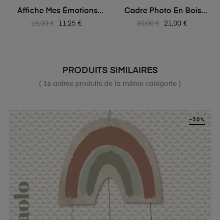
Affiche Mes Émotions
Cadre Photo En Bois
Paolo
Isidore...
Prix
Prix
Prix
Prix
15,00 €
11,25 €
30,00 €
21,00 €
habituel
habituel
PRODUITS SIMILAIRES
( 16 autres produits de la même catégorie )
-20%