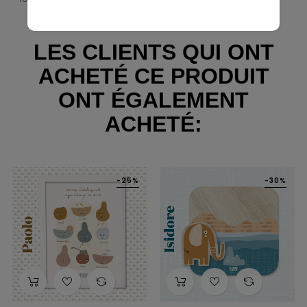
LES CLIENTS QUI ONT
ACHETÉ CE PRODUIT
ONT ÉGALEMENT
ACHETÉ:
-25%
-30%