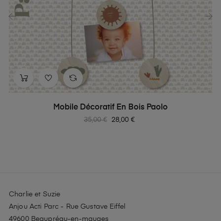
‹
›
Mobile Décoratif En Bois Paolo
Prix
Prix
35,00 €
28,00 €
habituel
Charlie et Suzie
Anjou Acti Parc - Rue Gustave Eiffel
49600 Beaupréau-en-mauges