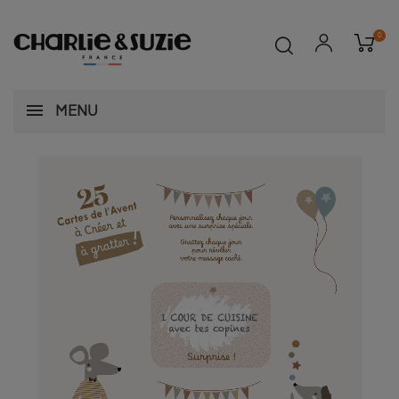
0
MENU