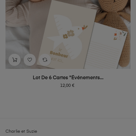
‹
›
Lot De 6 Cartes "Événements...
Prix
12,00 €
Charlie et Suzie