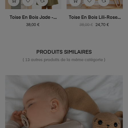
‹
›
Toise En Bois Jade -...
Toise En Bois Lili-Rose...
Prix
Prix
Prix
38,00 €
38,00 €
24,70 €
habituel
PRODUITS SIMILAIRES
( 13 autres produits de la même catégorie )