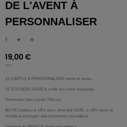
DE L'AVENT À
PERSONNALISER
19,00 €
TTC
25 CARTES À PERSONNALISER recto et verso .
25 STICKERS DORÉ à coller sur votre message.
Dimension des cartes 7X8 cm
BOITE cadeau à offrir pour attendre NOËL à offrir pour la
famille et partager des moments merveilleux.
Imprimé en FRANCE dans nos ateliers.