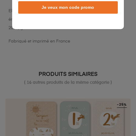
Je veux mon code promo
Elle respecte l'environnement avec un classement A+ en
émissions de COV selon la norme NF EN 13501-1+A1 :
2018, garantissant un air intérieur sain.
Fabriqué et imprimé en France
PRODUITS SIMILAIRES
( 16 autres produits de la même catégorie )
-25%