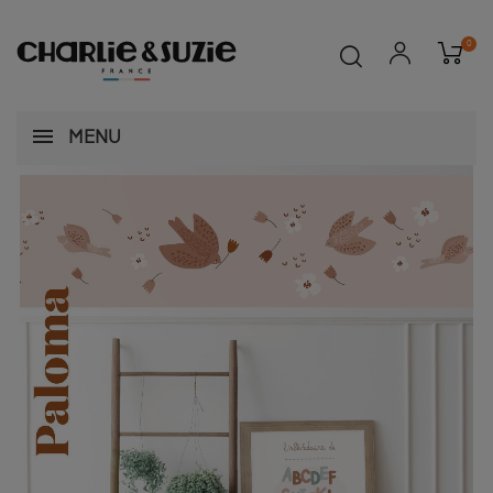
0
MENU