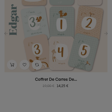
‹
›
Coffret De Cartes De...
Prix
Prix
19,00 €
14,25 €
habituel