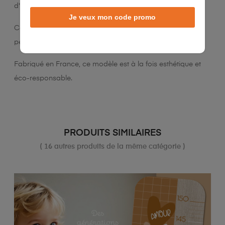
d'impression supérieure.
Je veux mon code promo
Conforme à la norme NF EN 13501-1+A1 : 2018, il émet
peu de COV (classé A+), assurant un air plus sain.
Fabriqué en France, ce modèle est à la fois esthétique et
éco-responsable.
PRODUITS SIMILAIRES
( 16 autres produits de la même catégorie )