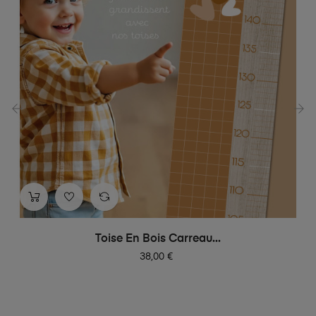
‹
›
Toise En Bois Carreau...
Prix
38,00 €