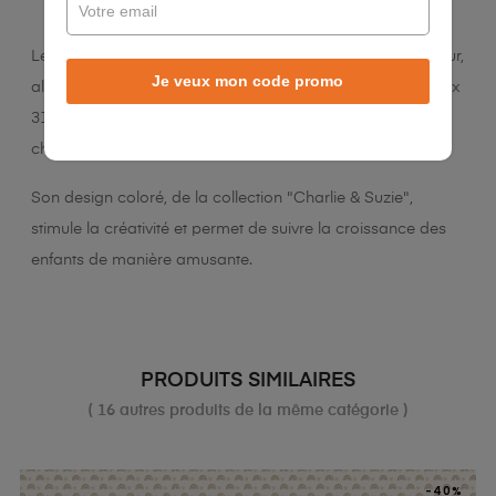
Le pédimètre Sofia Éléphant en peuplier, 5 mm d'épaisseur,
Je veux mon code promo
allie solidité et légèreté pour une pose facile. Mesurant 12 x
31 cm, elle s'adapte à divers environnements comme les
chambres ou les aires de jeux.
Son design coloré, de la collection "Charlie & Suzie",
stimule la créativité et permet de suivre la croissance des
enfants de manière amusante.
PRODUITS SIMILAIRES
( 16 autres produits de la même catégorie )
-40%