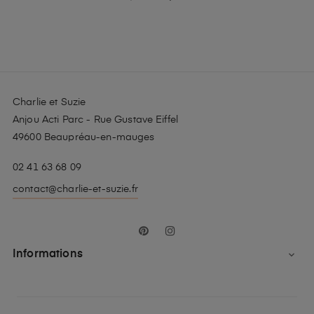
habituel
Charlie et Suzie
Anjou Acti Parc - Rue Gustave Eiffel
49600 Beaupréau-en-mauges
02 41 63 68 09
contact@charlie-et-suzie.fr
Pinterest
Instagram
Informations
