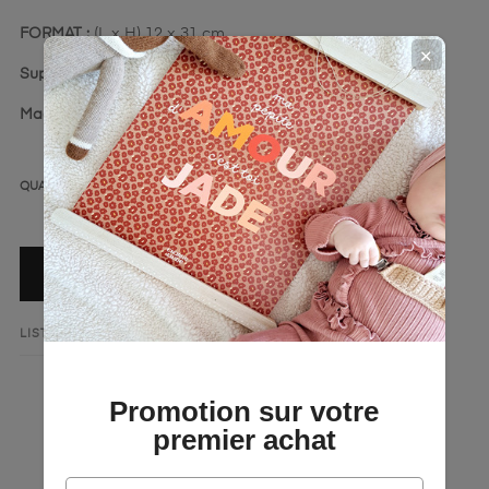
FORMAT :
(L x H) 12 x 31 cm
✕
Support :
Peuplier 5 mm
Made in France
QUANTITÉ
AJOUTER AU PANIER
LISTE DE SOUHAITS
AJOUTER AU COMPARATEUR
Promotion sur votre
premier achat
LA DESCRIPTION
DÉTAILS DU PRODUIT