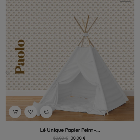
‹
›
Lé Unique Papier Peint -...
Prix
Prix
50,00 €
30,00 €