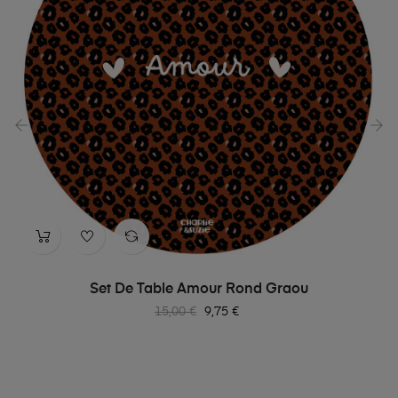
‹
›
Set De Table Amour Rond Graou
Prix
Prix
15,00 €
9,75 €
habituel