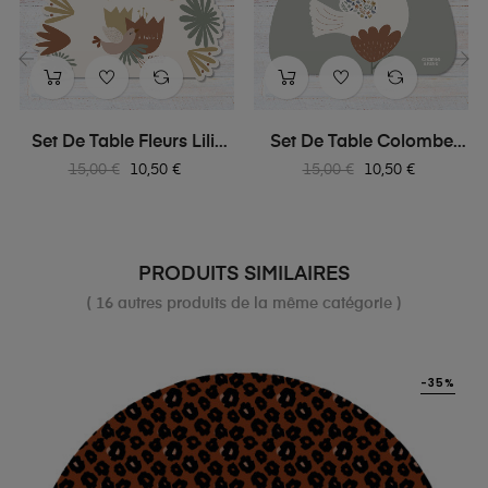
‹
›
Set De Table Fleurs Lili-
Set De Table Colombe
Rose
Lili-Rose
Prix
Prix
Prix
Prix
15,00 €
10,50 €
15,00 €
10,50 €
habituel
habituel
PRODUITS SIMILAIRES
( 16 autres produits de la même catégorie )
-35%