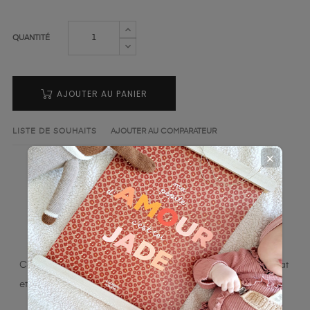
QUANTITÉ
AJOUTER AU PANIER
LISTE DE SOUHAITS
AJOUTER AU COMPARATEUR
✕
LA DESCRIPTION
DÉTAILS DU PRODUIT
Ce set de table de la marque Charlie & Suzie apporte éclat
et convivialité à votre table.