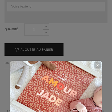
QUANTITÉ
AJOUTER AU PANIER
LISTE DE SOUHAITS
AJOUTER AU COMPARATEUR
✕
LA DESCRIPTION
DÉTAILS DU PRODUIT
Ce set de table de la marque Charlie & Suzie apporte éclat