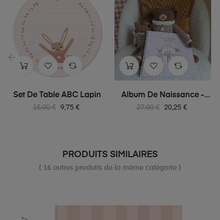
‹
›
Set De Table ABC Lapin
Album De Naissance -
Mon...
Prix
Prix
Prix
Prix
15,00 €
9,75 €
27,00 €
20,25 €
habituel
habituel
PRODUITS SIMILAIRES
( 16 autres produits de la même catégorie )