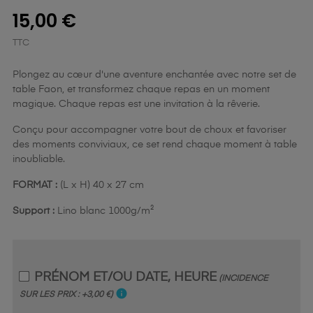
15,00 €
TTC
Plongez au cœur d'une aventure enchantée avec notre set de
table Faon, et transformez chaque repas en un moment
magique. Chaque repas est une invitation à la rêverie.
Conçu pour accompagner votre bout de choux et favoriser
des moments conviviaux, ce set rend chaque moment à table
inoubliable.
FORMAT :
(L x H) 40 x 27 cm
Support :
Lino blanc 1000g/m²
PRÉNOM ET/OU DATE, HEURE
(INCIDENCE
info
SUR LES PRIX : +3,00 €)