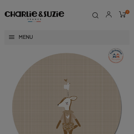
0
MENU