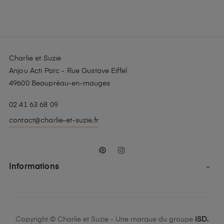
Charlie et Suzie
Anjou Acti Parc - Rue Gustave Eiffel
49600 Beaupréau-en-mauges
02 41 63 68 09
contact@charlie-et-suzie.fr
Pinterest
Instagram
Informations

Copyright © Charlie et Suzie - Une marque du groupe
ISD.