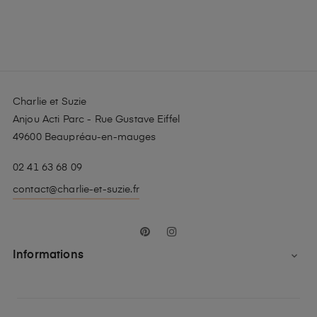
Charlie et Suzie
Anjou Acti Parc - Rue Gustave Eiffel
49600 Beaupréau-en-mauges
02 41 63 68 09
contact@charlie-et-suzie.fr
Pinterest
Instagram
Informations
