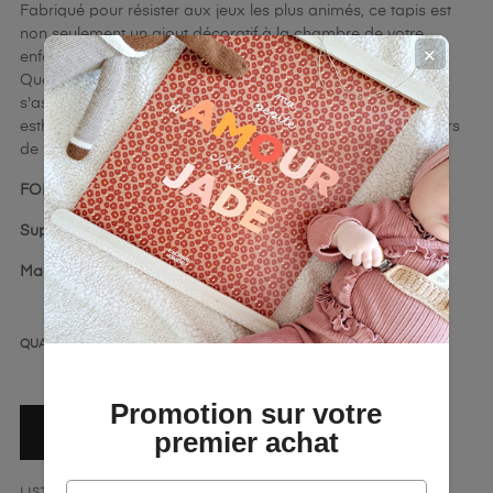
Fabriqué pour résister aux jeux les plus animés, ce tapis est
non seulement un ajout décoratif à la chambre de votre
✕
enfant, mais aussi un espace sûr et confortable pour jouer.
Que ce soit pour une partie de petites voitures ou pour
s'asseoir avec un livre, faites le choix d'un produit qui allie
esthétique et fonctionnalité, et offrez à votre enfant un univers
de jeu inoubliable !
FORMAT :
(L x H) 80 x 150 cm
Support :
Lino blanc 1000g/m²
Made in France
QUANTITÉ
Promotion sur votre
AJOUTER AU PANIER
premier achat
LISTE DE SOUHAITS
AJOUTER AU COMPARATEUR