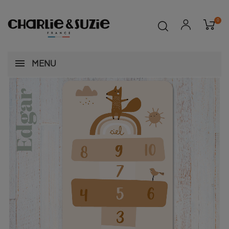
0
MENU