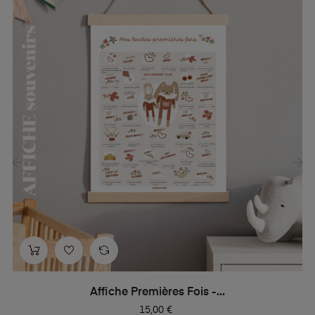
‹
›
Affiche Premières Fois -...
Prix
15,00 €