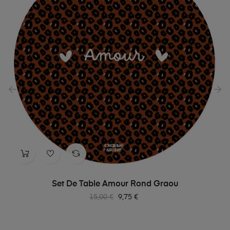
‹
›
Set De Table Amour Rond Graou
Prix
Prix
15,00 €
9,75 €
habituel