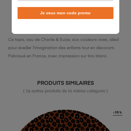
Je veux mon code promo
LA DESCRIPTION
DÉTAILS DU PRODUIT
Ce tapis, issu de Charlie & Suzie, aux couleurs vives, idéal
pour éveiller l'imagination des enfants tout en décorant.
Fabriqué en France, avec impression sur lino blanc.
PRODUITS SIMILAIRES
( 16 autres produits de la même catégorie )
-35%