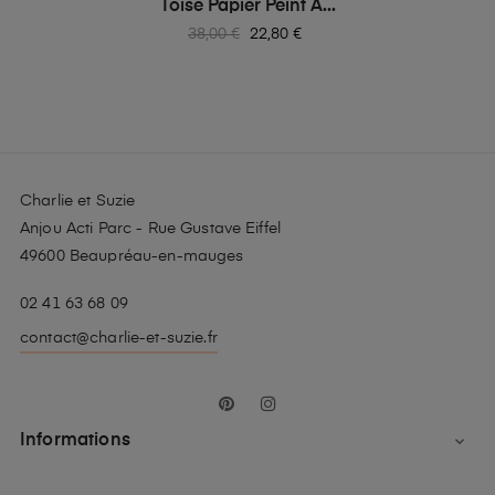
Toise Papier Peint À...
Prix
Prix
38,00 €
22,80 €
habituel
Charlie et Suzie
Anjou Acti Parc - Rue Gustave Eiffel
49600 Beaupréau-en-mauges
02 41 63 68 09
contact@charlie-et-suzie.fr
Pinterest
Instagram
Informations
