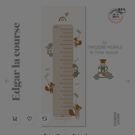
-40%
‹
›