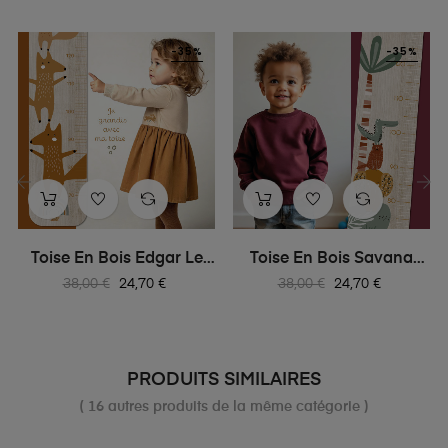
-35%
-35%
‹
›
Toise En Bois Edgar Le
Toise En Bois Savana
Renard
Les...
Prix
Prix
Prix
Prix
38,00 €
24,70 €
38,00 €
24,70 €
habituel
habituel
PRODUITS SIMILAIRES
( 16 autres produits de la même catégorie )