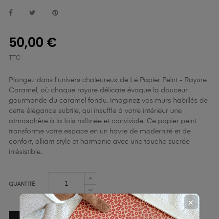
50,00 €
TTC
Plongez dans l’univers chaleureux de Lé Papier Peint - Rayure
Caramel, où chaque rayure délicate évoque la douceur
gourmande du caramel fondu. Imaginez vos murs habillés de
cette élégance subtile, qui insuffle à votre intérieur une
atmosphère à la fois raffinée et conviviale. Ce papier peint
transforme votre espace en un havre de modernité et de
confort, alliant style et harmonie avec une touche sucrée
irrésistible.
QUANTITÉ
✕