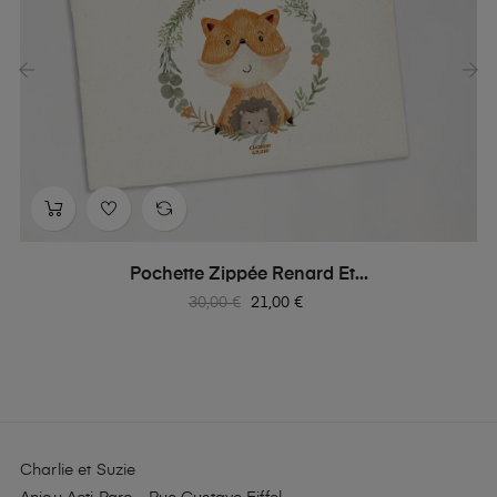
‹
›
Pochette Zippée Renard Et...
Prix
Prix
30,00 €
21,00 €
habituel
Charlie et Suzie