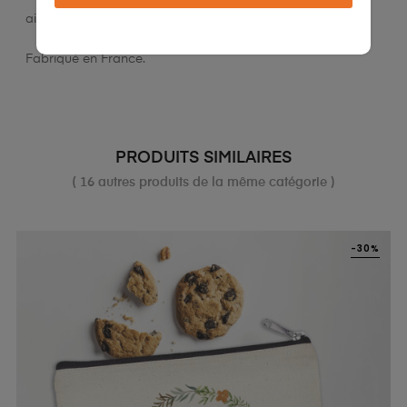
air intérieur sain.
Fabriqué en France.
PRODUITS SIMILAIRES
( 16 autres produits de la même catégorie )
-30%