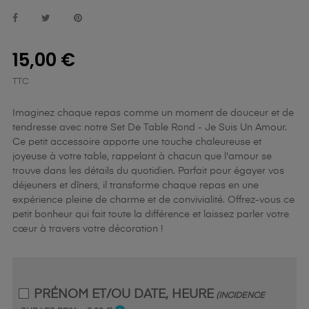
15,00 €
TTC
Imaginez chaque repas comme un moment de douceur et de
tendresse avec notre Set De Table Rond - Je Suis Un Amour.
Ce petit accessoire apporte une touche chaleureuse et
joyeuse à votre table, rappelant à chacun que l'amour se
trouve dans les détails du quotidien. Parfait pour égayer vos
déjeuners et dîners, il transforme chaque repas en une
expérience pleine de charme et de convivialité. Offrez-vous ce
petit bonheur qui fait toute la différence et laissez parler votre
cœur à travers votre décoration !
PRÉNOM ET/OU DATE, HEURE
(INCIDENCE