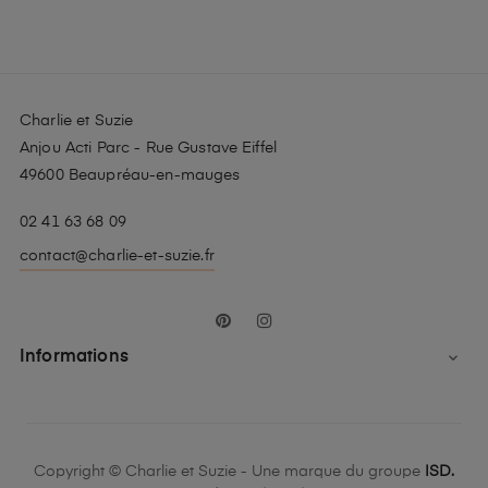
Charlie et Suzie
Anjou Acti Parc - Rue Gustave Eiffel
49600 Beaupréau-en-mauges
02 41 63 68 09
contact@charlie-et-suzie.fr
Pinterest
Instagram
Informations

Copyright © Charlie et Suzie - Une marque du groupe
ISD.