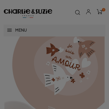
0
MENU