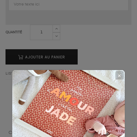
QUANTITÉ
AJOUTER AU PANIER
LISTE DE SOUHAITS
AJOUTER AU COMPARATEUR
✕
LA DESCRIPTION
DÉTAILS DU PRODUIT
Cette toise de 17 x 90 cm, en bois de peuplier de 5 mm,