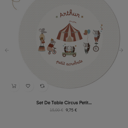
‹
›
Set De Table Circus Petit...
Prix
Prix
15,00 €
9,75 €
habituel