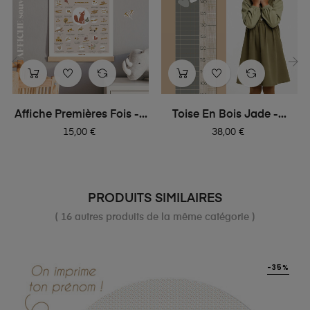
‹
›
Affiche Premières Fois -...
Toise En Bois Jade -...
Prix
Prix
15,00 €
38,00 €
PRODUITS SIMILAIRES
( 16 autres produits de la même catégorie )
-35%