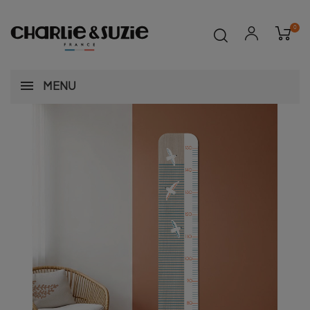
0
MENU