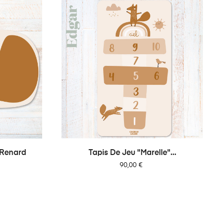
 Renard
Tapis De Jeu "Marelle"...
Prix
90,00 €