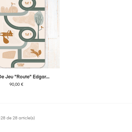
De Jeu "Route" Edgar...
Prix
90,00 €
28 de 28 article(s)