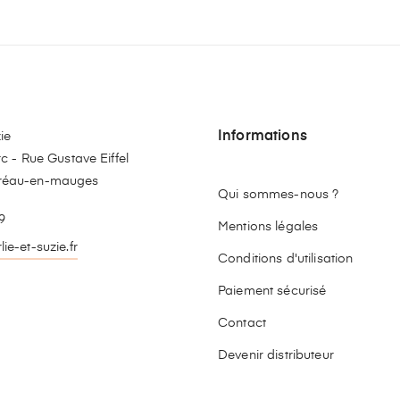
Informations
ie
c - Rue Gustave Eiffel
réau-en-mauges
Qui sommes-nous ?
9
Mentions légales
ie-et-suzie.fr
Conditions d'utilisation
stagram
Paiement sécurisé
Contact
Devenir distributeur