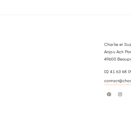
Charlie et Suz
Anjou Acti Par
49600 Beaup
02 41 63 68 0
contact@charl
Pinterest
In