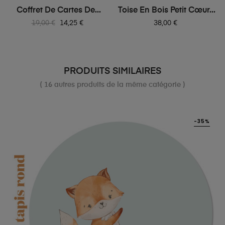
Coffret De Cartes De...
Toise En Bois Petit Cœur...
Prix
Prix
Prix
19,00 €
14,25 €
38,00 €
habituel
PRODUITS SIMILAIRES
( 16 autres produits de la même catégorie )
-35%