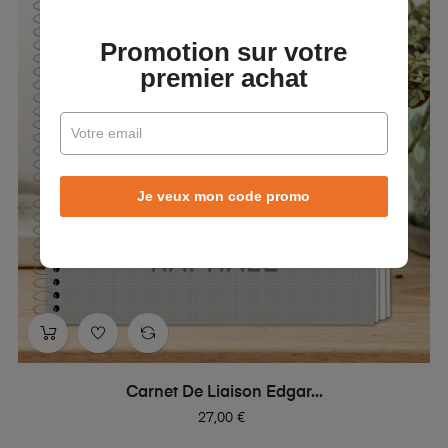
Promotion sur votre
premier achat
Je veux mon code promo
‹
›
Carnet De Liaison Edgar...
Prix
27,00 €