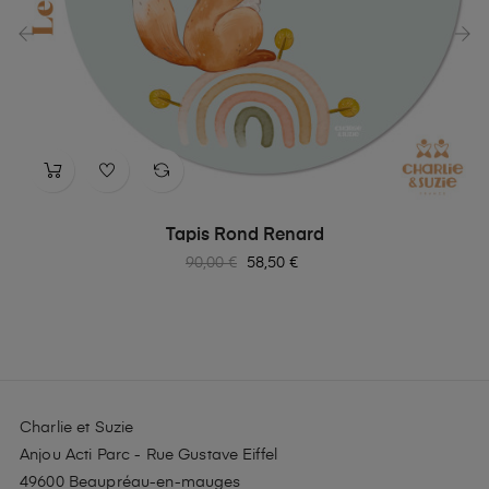
‹
›
Tapis Rond Renard
Prix
Prix
90,00 €
58,50 €
habituel
Charlie et Suzie
Anjou Acti Parc - Rue Gustave Eiffel
49600 Beaupréau-en-mauges