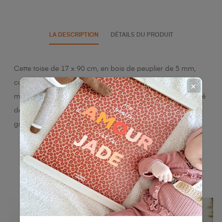
LA DESCRIPTION
DÉTAILS DU PRODUIT
Cette toise de 17 x 90 cm, en bois de peuplier de 5 mm,
combine légèreté et robustesse pour une durabilité et une
✕
maniabilité accrues. Fabriqué en France, il illustre la qualité
de l'artisanat local, offrant une esthétique soignée et une
grande polyvalence.
VOUS POURRIEZ AUSSI AIMER